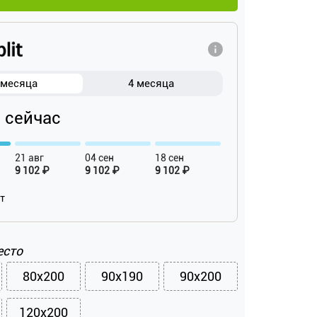
 месяца
4 месяца
₽ сейчас
21 авг
04 сен
18 сен
9 102 ₽
9 102 ₽
9 102 ₽
ат
есто
80x200
90x190
90x200
120x200