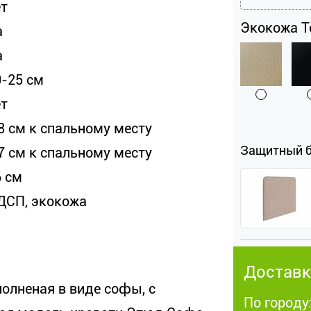
ет
Экокожа Te
а
а
0-25 см
ет
 8 см к спальному месту
Защитный 
 7 см к спальному месту
6 см
ДСП, экокожа
Доставк
олненая в виде софы, с
По городу: