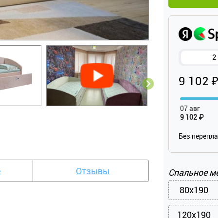
2
9 102 
07 авг
9 102 ₽
Без перепл
е
Отзывы
Спальное м
80x190
120x190