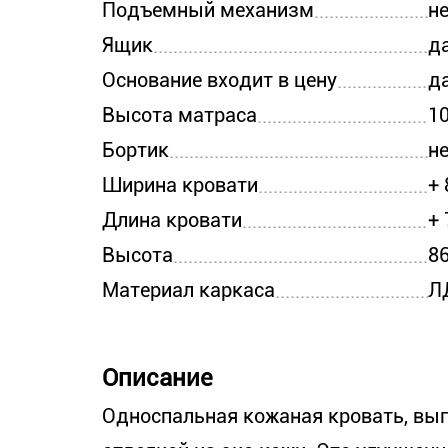
Подъемный механизм
н
Ящик
д
Основание входит в цену
д
Высота матраса
1
Бортик
н
Ширина кровати
+
Длина кровати
+
Высота
8
Материал каркаса
Л
Описание
Односпальная кожаная кровать, вып