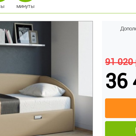
сы
минуты
Допол
91 020 
36 