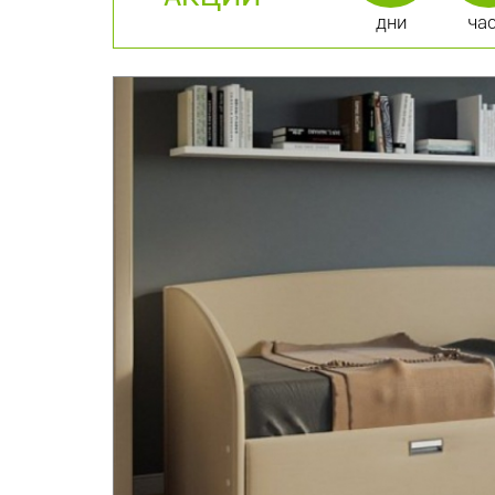
дни
ча