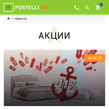
0
POSTELLI.
RU
Новости
А
АКЦИИ
28.05.26