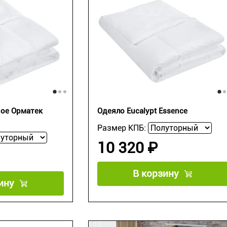
ное Орматек
Одеяло Eucalypt Essence
Размер КПБ:
10 320 ₽
В корзину
ину