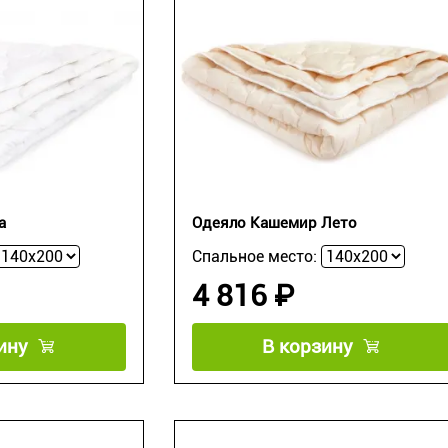
а
Одеяло Кашемир Лето
Спальное место:
4 816 ₽
ину
В корзину