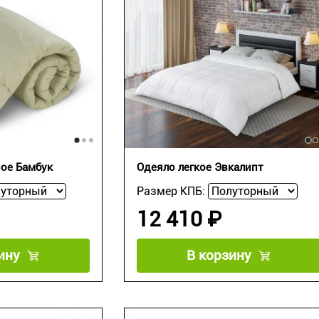
ое Бамбук
Одеяло легкое Эвкалипт
Размер КПБ:
12 410 ₽
ину
В корзину