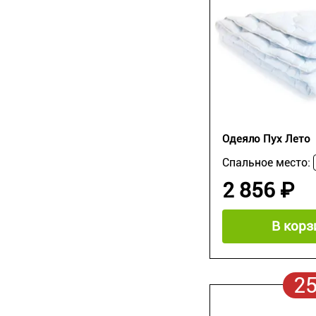
Одеяло Пух Лето
Спальное место:
2 856 ₽
В корз
2