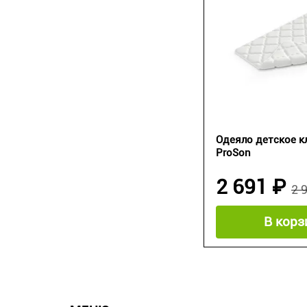
Одеяло детское к
ProSon
2 691 ₽
2 
В корз