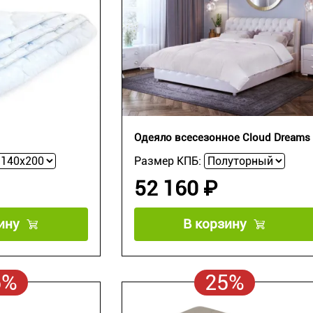
Одеяло всесезонное Cloud Dreams
Размер КПБ:
52 160 ₽
ину
В корзину
5%
25%