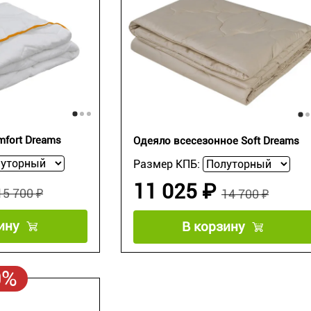
mfort Dreams
Одеяло всесезонное Soft Dreams
Размер КПБ:
11 025 ₽
15 700 ₽
14 700 ₽
ину
В корзину
0%