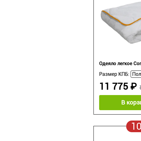
Одеяло легкое Co
Размер КПБ:
11 775 ₽
В корз
1