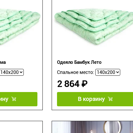
има
Одеяло Бамбук Лето
Спальное место:
2 864 ₽
ину
В корзину