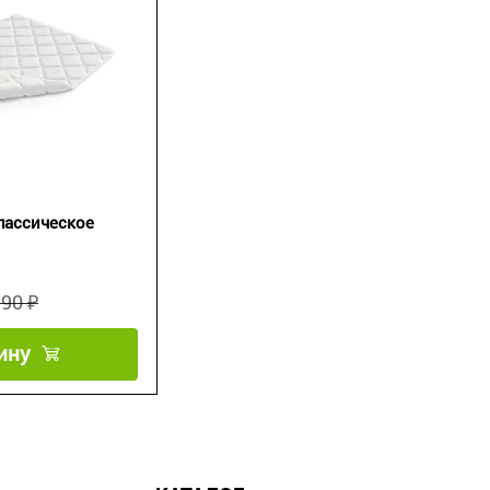
лассическое
990 ₽
ину