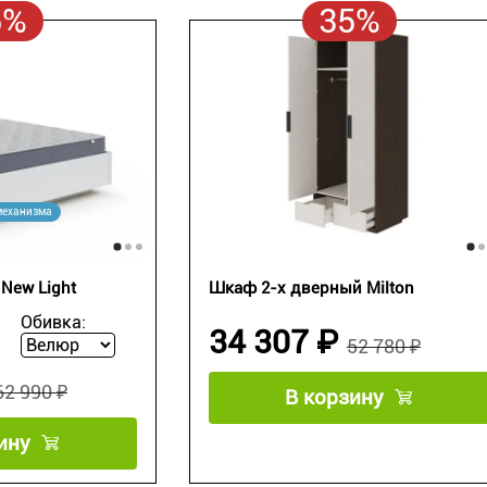
5%
35%
механизма
New Light
Шкаф 2-х дверный Milton
Обивка:
34 307 ₽
52 780 ₽
62 990 ₽
В корзину
ину