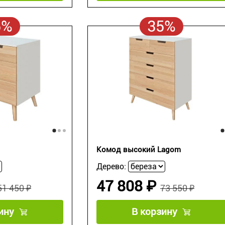
5%
35%
Комод высокий Lagom
Дерево:
47 808 ₽
51 450 ₽
73 550 ₽
ину
В корзину