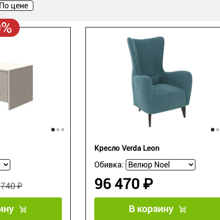
По цене
0%
Кресло Verda Leon
Обивка:
96 470 ₽
 740 ₽
ину
В корзину