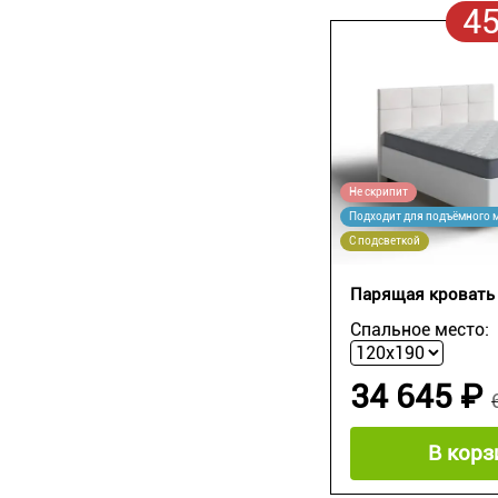
4
Не скрипит
Подходит для подъёмного 
С подсветкой
Парящая кровать 
Спальное место:
34 645 ₽
В корз