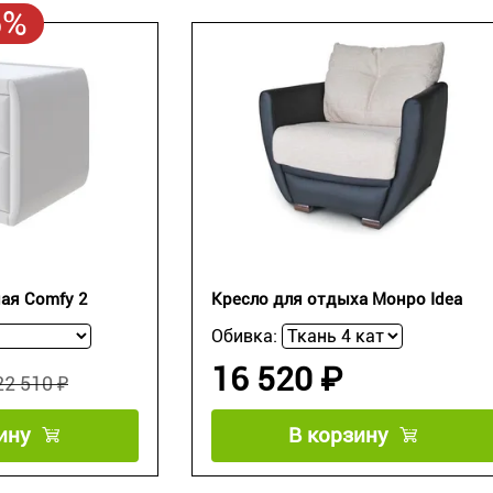
5%
ая Comfy 2
Кресло для отдыха Монро Idea
Обивка:
16 520 ₽
22 510 ₽
ину
В корзину