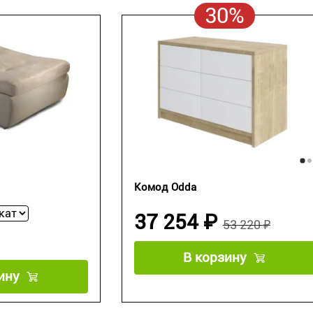
30%
Комод Odda
37 254 ₽
53 220 ₽
В корзину
ину