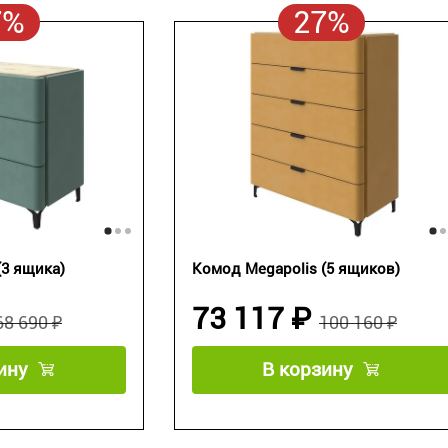
7%
27%
(3 ящика)
Комод Megapolis (5 ящиков)
73 117 ₽
68 690 ₽
100 160 ₽
ину
В корзину