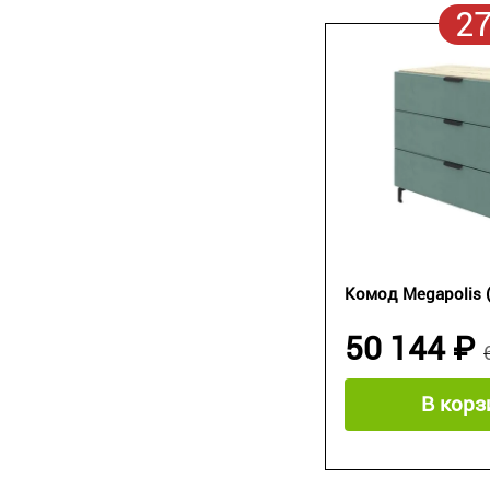
2
Комод Megapolis 
50 144 ₽
В корз