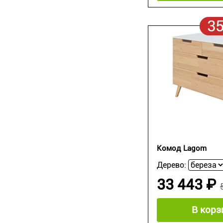
3
Комод Lagom
Дерево:
33 443 ₽
В корз