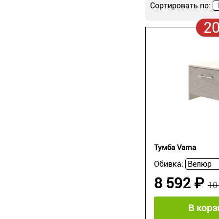
Сортировать по:
2
Тумба Varna
Обивка:
8 592 ₽
10
В корз