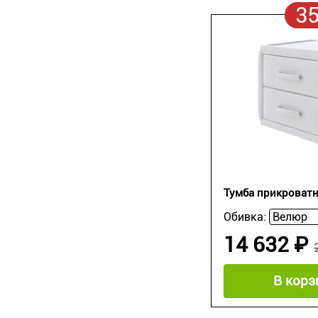
3
Тумба прикроватн
Обивка:
14 632 ₽
В корз