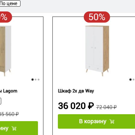
По цене
0%
50%
ы Lagom
Шкаф 2х дв Way
36 020 ₽
72 040 ₽
85 560 ₽
В корзину
ину