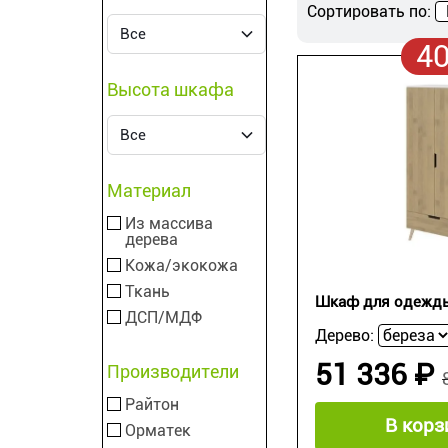
Сортировать по:
4
Высота шкафа
Материал
Из массива
дерева
Кожа/экокожа
Ткань
Шкаф для одежд
ДСП/МДФ
Дерево:
51 336 ₽
Производители
Райтон
В корз
Орматек