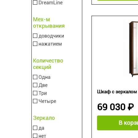
DreamLine
Мех-м
открывания
доводчики
нажатием
Количество
секций
Одна
Две
Шкаф с зеркалом
Три
Четыре
69 030 ₽
Зеркало
В корз
да
нет