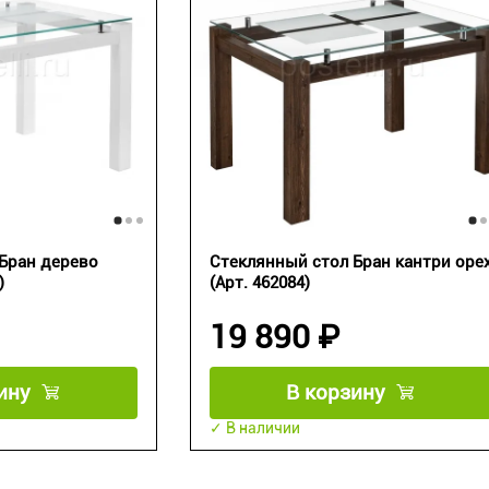
Бран дерево
Стеклянный стол Бран кантри оре
)
(Арт. 462084)
19 890 ₽
ину
В корзину
✓ В наличии