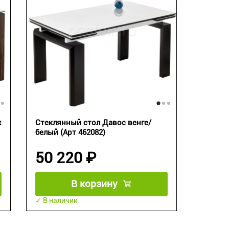
х
Стеклянный стол Давос венге/
белый (Арт 462082)
50 220 ₽
В корзину
✓ В наличии