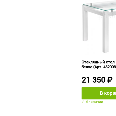
Стеклянный стол 
белое (Арт. 462098
21 350 ₽
В корз
✓ В наличии