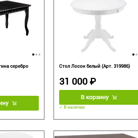
тина серебро
Стол Лосон белый (Арт. 319986)
31 000 ₽
В корзину
ину
✓ В наличии