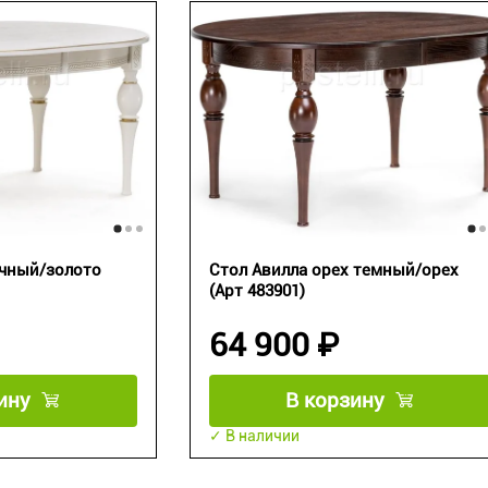
очный/золото
Стол Авилла орех темный/орех
(Арт 483901)
64 900 ₽
ину
В корзину
✓ В наличии