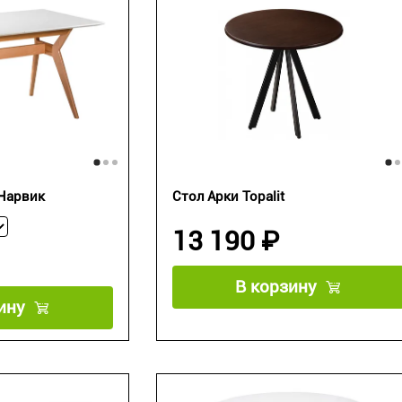
 Нарвик
Стол Арки Topalit
13 190 ₽
В корзину
ину