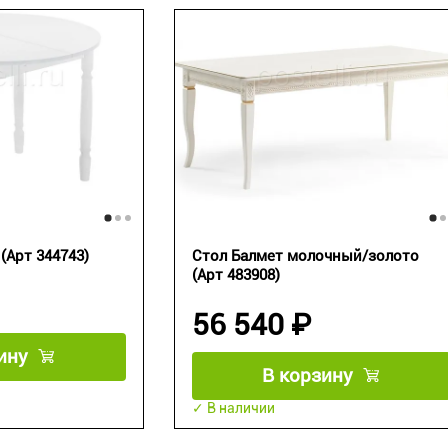
(Арт 344743)
Стол Балмет молочный/золото
(Арт 483908)
56 540 ₽
ину
В корзину
✓ В наличии