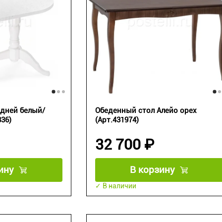
дней белый/
Обеденный стол Алейо орех
836)
(Арт.431974)
32 700 ₽
ину
В корзину
✓ В наличии