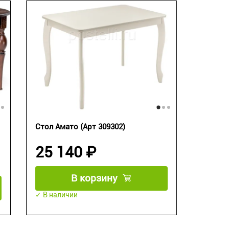
Стол Амато (Арт 309302)
25 140 ₽
В корзину
✓ В наличии