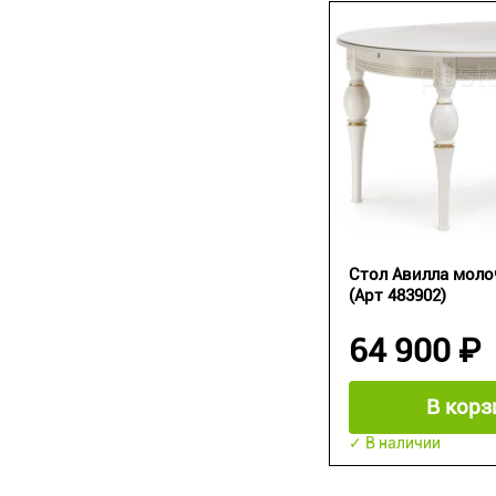
Стол Авилла мол
(Арт 483902)
64 900 ₽
В корз
✓ В наличии