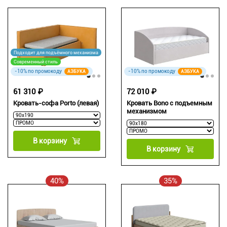
Подходит для подъёмного механизма
Современный стиль
-10% по промокоду
-10% по промокоду
АЗБУКА
АЗБУКА
61 310 ₽
72 010 ₽
Кровать-софа Porto (левая)
Кровать Bono с подъемным
механизмом
В корзину
В корзину
40%
35%