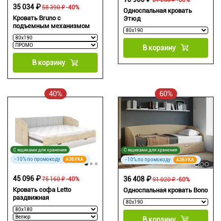
35 034 ₽
58 390 ₽
-40%
Односпальная кровать
Кровать Bruno с
Этюд
подъемным механизмом
В корзину
В корзину
40%
60%
С ящиками для хранения
С ящиками для хранения
-10% по промокоду
-10% по промокоду
АЗБУКА
АЗБУКА
45 096 ₽
36 408 ₽
75 160 ₽
-40%
91 020 ₽
-60%
Кровать софа Letto
Односпальная кровать Bono
раздвижная
В корзину