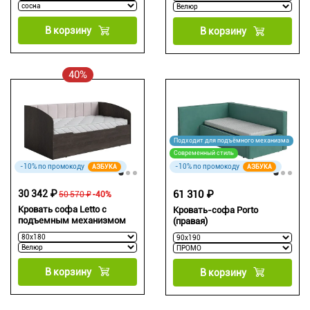
В корзину
В корзину
40%
Подходит для подъёмного механизма
Современный стиль
-10% по промокоду
-10% по промокоду
АЗБУКА
АЗБУКА
30 342 ₽
61 310 ₽
50 570 ₽
-40%
Кровать софа Letto с
Кровать-софа Porto
подъемным механизмом
(правая)
В корзину
В корзину