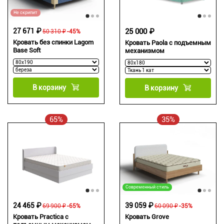
Не скрипит
27 671 ₽
25 000 ₽
50 310 ₽
-45%
Кровать без спинки Lagom
Кровать Paola с подъемным
Base Soft
механизмом
В корзину
В корзину
65%
35%
Современный стиль
24 465 ₽
39 059 ₽
69 900 ₽
-65%
60 090 ₽
-35%
Кровать Practica с
Кровать Grove