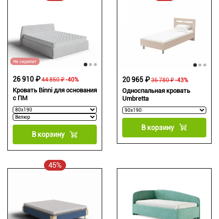
Не скрипит
26 910 ₽
20 965 ₽
44 850 ₽
-40%
36 780 ₽
-43%
Кровать Binni для основания
Односпальная кровать
с ПМ
Umbretta
В корзину
В корзину
45%