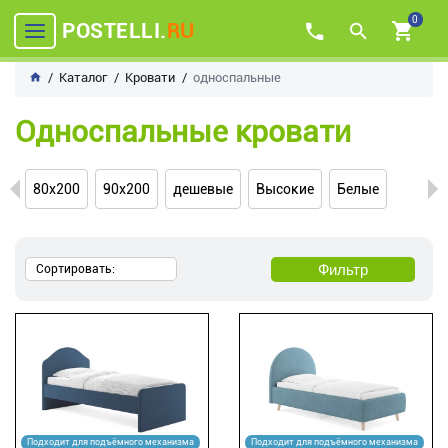
0
POSTELLI.
RU
Каталог
Кровати
односпальные
Односпальные кровати
80х200
90х200
дешевые
Высокие
Белые
Фильтр
Сортировать:
Подходит для подъёмного механизма
Подходит для подъёмного механизма