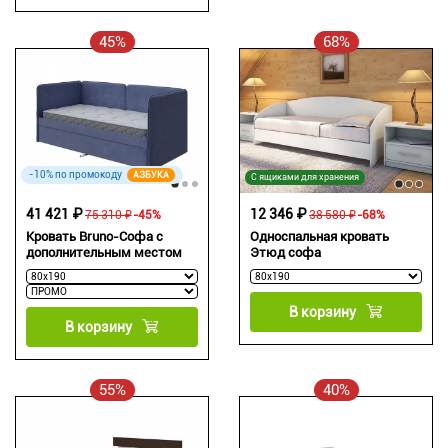
45%
68%
-10% по промокоду
АЗБУКА
С ящиками для хранения
41 421 ₽
12 346 ₽
75 310 ₽
-45%
38 580 ₽
-68%
Кровать Bruno-Софа с
Односпальная кровать
дополнительным местом
Этюд софа
В корзину
В корзину
55%
40%