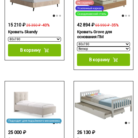
Не скрипит
Усиленный каркас
Скандинавский стиль
15 210 ₽
42 894 ₽
25 350 ₽
-40%
65 990 ₽
-35%
Кровать Skandy
Кровать Grove для
основания ПМ
В корзину
В корзину
Подходит для подъёмного механизма
25 000 ₽
26 130 ₽