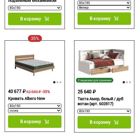
подъемным механизмом
В корзину
В корзину
35%
С ящиками для хранения
40 677 ₽
25 640 ₽
62 580 ₽
-35%
Кровать Albero New
Тахта Амер, белый / дуб
вотан (арт. 602817)
В корзину
В корзину