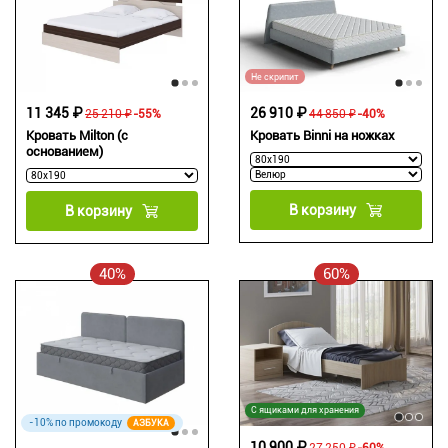
Не скрипит
11 345 ₽
26 910 ₽
25 210 ₽
-55%
44 850 ₽
-40%
Кровать Milton (с
Кровать Binni на ножках
основанием)
В корзину
В корзину
40%
60%
С ящиками для хранения
-10% по промокоду
АЗБУКА
10 900 ₽
27 250 ₽
-60%