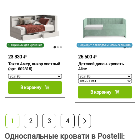
С ящиками для хранения
Подходит для подъёмного механизма
23 330 ₽
26 500 ₽
Тахта Амер, анкор светлый
Детский диван-кровать
(арт. 602815)
Alice
В корзину
В корзину
1
2
3
4
Односпальные кровати в Postelli: