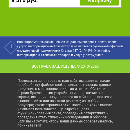
9 378 руб.
В корзину
Вся информация, размещенная на данном интернет-сайте, носит
сугубо информационный характер и не является публичной офертой,
определяемой положениями Статьи 437 (2) ГК РФ. Уточняйие
информацию о стоимости товаров и услуг у сотрудника.
ВСЕ ПРАВА ЗАЩИЩЕНЫ. © 2013-2026
Продолжая использовать наш сайт, вы даете согласие
на обработку файлов cookie, пользовательских данных
(сведения о местоположении; тип и версия ОС; тип и
версия Браузера; тип устройства и разрешение его
экрана; источник откуда пришел на сайт пользователь;
с какого сайта или по какой рекламе; язык ОС и
Браузера; какие страницы открывает и на какие кнопки
нажимает пользователь; ip-адрес) в целях
функционирования сайта, проведения ретаргетинга и
проведения статистических исследований и обзоров.
Если вы не хотите, чтобы ваши данные обрабатывались,
покиньте сайт.