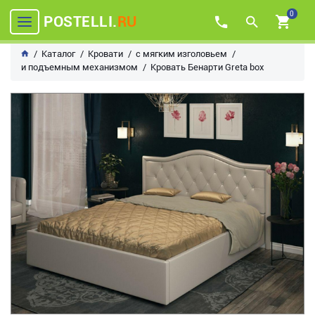
0
POSTELLI.
RU
Каталог
Кровати
с мягким изголовьем
и подъемным механизмом
Кровать Бенарти Greta box