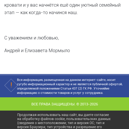
кровати и у вас начнётся ещё один уютный семейный
этап — как когда-то начинся наш.
С уважением и любовью,
Андрей и Елизавета Мормыло
Вся информация, размещенная на данном интернет-сайте, носит
сугубо информационный характер и не является публичной офертой,
определяемой положениями Статьи 437 (2) ГК РФ. Уточняйие
информацию о стоимости товаров и услуг у сотрудника.
ВСЕ ПРАВА ЗАЩИЩЕНЫ. © 2013-2026
Продолжая использовать наш сайт, вы даете согласие
на обработку файлов cookie, пользовательских данных
(сведения о местоположении; тип и версия ОС; тип и
версия Браузера; тип устройства и разрешение его